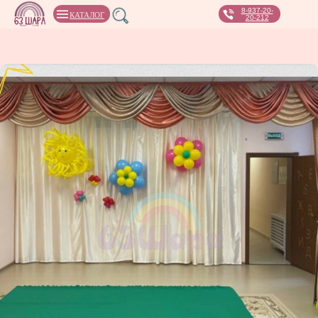
8-937-20-
КАТАЛОГ
20-212