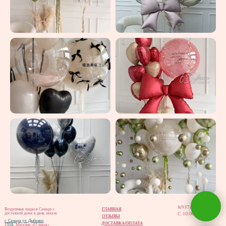
8(937)202-02-12
ГЛАВНАЯ
Воздушные шары в Самаре с
С 10:00 до 20:00
доставкой даже в день заказа
ОТЗЫВЫ
г. Самара ул. Дыбенко,
ДОСТАВКА/ОПЛАТА
120А,
Магазин «63 шара»