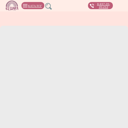
8-937-20-
КАТАЛОГ
20-212