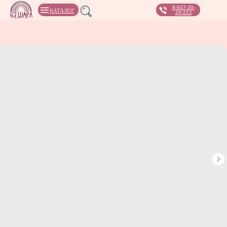
8-937-20-
КАТАЛОГ
20-212