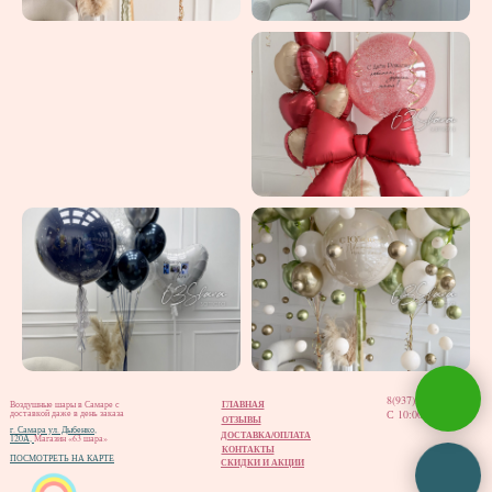
8(937)202-02-12
ГЛАВНАЯ
Воздушные шары в Самаре с
С 10:00 до 20:00
доставкой даже в день заказа
ОТЗЫВЫ
г. Самара ул. Дыбенко,
ДОСТАВКА/ОПЛАТА
120А,
Магазин «63 шара»
КОНТАКТЫ
ПОСМОТРЕТЬ НА КАРТЕ
СКИДКИ И АКЦИИ