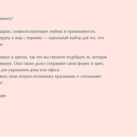
менить!
одарки, символизирующие любовь и привязанность.
рдец и шар с перьями — идеальный выбор для тех, кто
м.
рах и цветах, так что вы сможете подобрать те, которые
ерьеру. Они также долго сохраняют свою форму и цвет,
 для украшения дома или офиса.
овать свою вторую половинку красивыми и стильными
х!
аре.