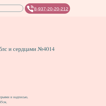
8-937-20-20-212
блс и сердцами №4014
ерьями и надписью,
45см,