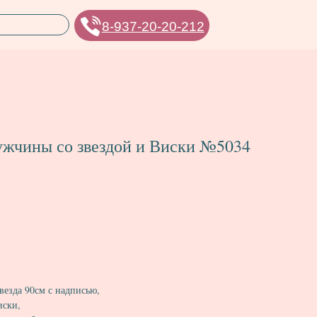
8-937-20-20-212
ужчины со звездой и Виски №5034
везда 90см с надписью,
иски,