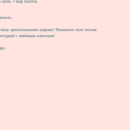
 хром, 3 шар пастель.
менить.
жчину оригинальными шарами! Напишите свои теплые
 фигуркой с любимым напитком!
аре.