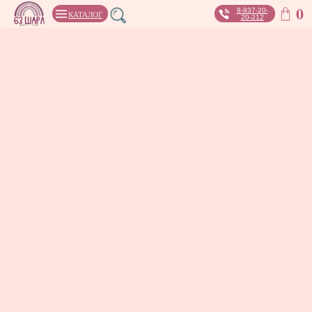
0
8-937-20-
КАТАЛОГ
20-212