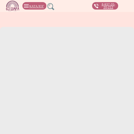
8-937-20-
КАТАЛОГ
20-212