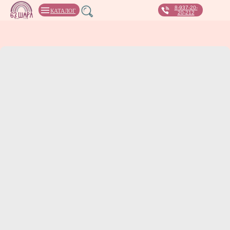
8-937-20-
КАТАЛОГ
20-212