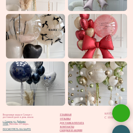
8(937)202-02-12
ГЛАВНАЯ
Воздушные шары в Самаре с
С 10:00 до 20:00
доставкой даже в день заказа
ОТЗЫВЫ
г. Самара ул. Дыбенко,
ДОСТАВКА/ОПЛАТА
120А,
Магазин «63 шара»
КОНТАКТЫ
ПОСМОТРЕТЬ НА КАРТЕ
СКИДКИ И АКЦИИ