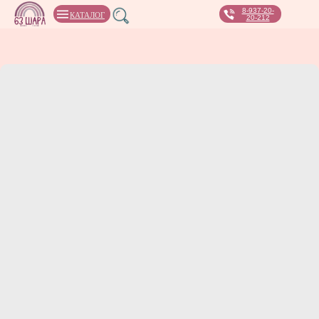
8-937-20-
КАТАЛОГ
20-212