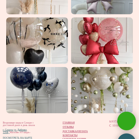
8(937)202-02-12
ГЛАВНАЯ
Воздушные шары в Самаре с
С 10:00 до 20:00
доставкой даже в день заказа
ОТЗЫВЫ
г. Самара ул. Дыбенко,
ДОСТАВКА/ОПЛАТА
120А,
Магазин «63 шара»
КОНТАКТЫ
ПОСМОТРЕТЬ НА КАРТЕ
СКИДКИ И АКЦИИ