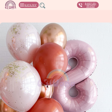
8-937-20-
КАТАЛОГ
20-212