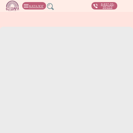
8-937-20-
КАТАЛОГ
20-212