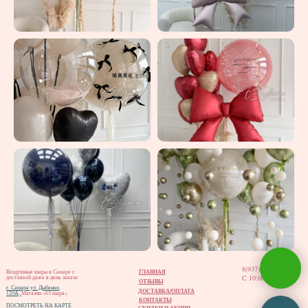
8(937)202-02-12
ГЛАВНАЯ
Воздушные шары в Самаре с
С 10:00 до 20:00
доставкой даже в день заказа
ОТЗЫВЫ
г. Самара ул. Дыбенко,
ДОСТАВКА/ОПЛАТА
120А,
Магазин «63 шара»
КОНТАКТЫ
ПОСМОТРЕТЬ НА КАРТЕ
СКИДКИ И АКЦИИ