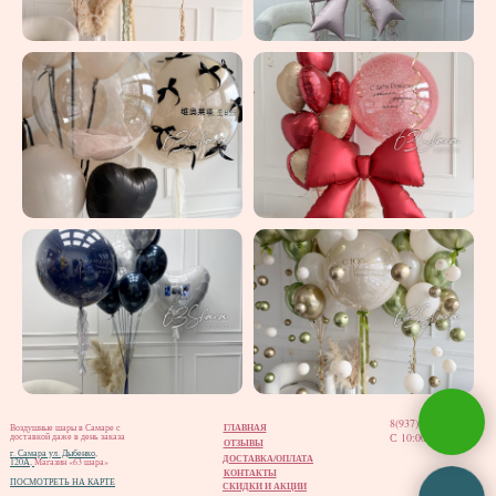
8(937)202-02-12
ГЛАВНАЯ
Воздушные шары в Самаре с
С 10:00 до 20:00
доставкой даже в день заказа
ОТЗЫВЫ
г. Самара ул. Дыбенко,
ДОСТАВКА/ОПЛАТА
120А,
Магазин «63 шара»
КОНТАКТЫ
ПОСМОТРЕТЬ НА КАРТЕ
СКИДКИ И АКЦИИ