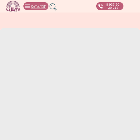
8-937-20-
КАТАЛОГ
20-212