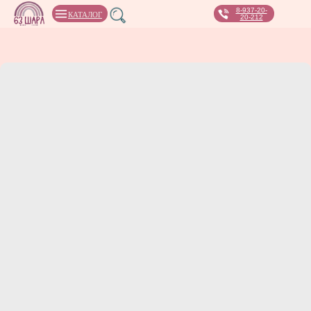
8-937-20-
КАТАЛОГ
20-212