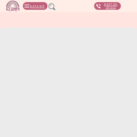
8-937-20-
КАТАЛОГ
20-212