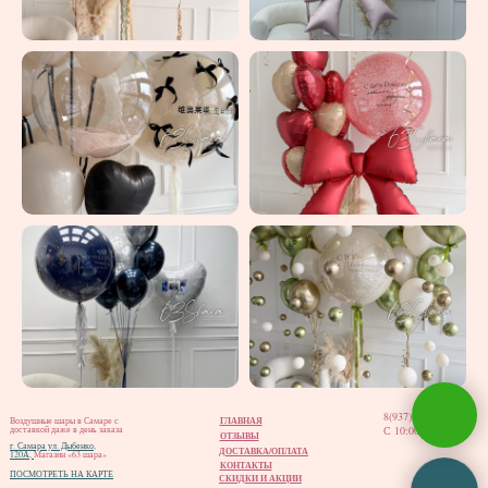
8(937)202-02-12
ГЛАВНАЯ
Воздушные шары в Самаре с
С 10:00 до 20:00
доставкой даже в день заказа
ОТЗЫВЫ
г. Самара ул. Дыбенко,
ДОСТАВКА/ОПЛАТА
120А,
Магазин «63 шара»
КОНТАКТЫ
ПОСМОТРЕТЬ НА КАРТЕ
СКИДКИ И АКЦИИ