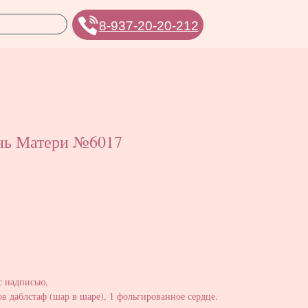
8-937-20-20-212
нь Матери №6017
с надписью,
в даблстаф (шар в шаре), 1 фольгированное сердце.