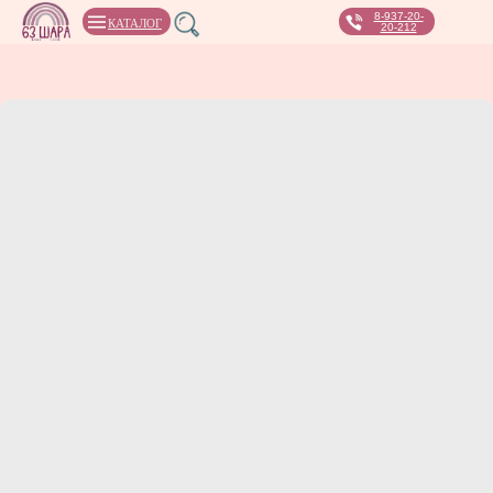
8-937-20-
КАТАЛОГ
20-212