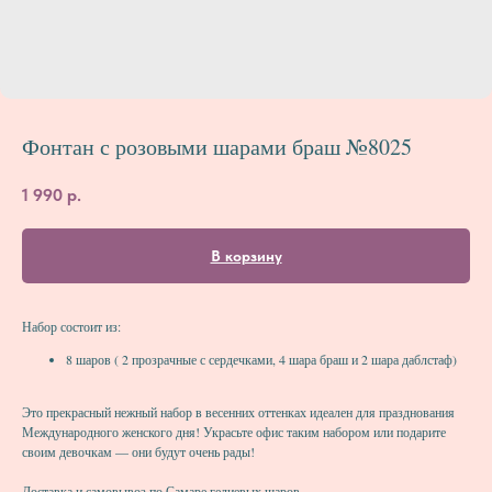
Фонтан с розовыми шарами браш №8025
1 990
р.
В корзину
Набор состоит из:
8 шаров ( 2 прозрачные с сердечками, 4 шара браш и 2 шара даблстаф)
Это прекрасный нежный набор в весенних оттенках идеален для празднования
Международного женского дня! Украсьте офис таким набором или подарите
своим девочкам — они будут очень рады!
Доставка и самовывоз по Самаре гелиевых шаров.